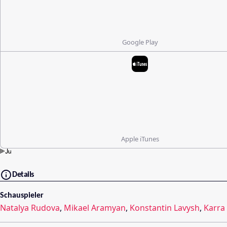
Google Play
Apple iTunes
Details
Schauspieler
Natalya Rudova
,
Mikael Aramyan
,
Konstantin Lavysh
,
Karra