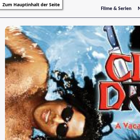
Zum Hauptinhalt der Seite
Filme & Serien
Trailer
S
Kritiken
S
Filmarchiv
Serienarchiv