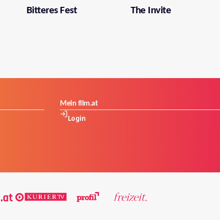
Bitteres Fest
The Invite
Mein film.at
Login