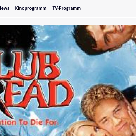
News
Kinoprogramm
TV-Programm
tars
Jetzt im Kino
treaming
Demnächst im Kino
Wien
Niederösterreich
Oberösterreich
Steiermark
Burgenland
Kärnten
Salzburg
Tirol
Vorarlberg