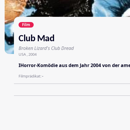
Film
Club Mad
Broken Lizard's Club Dread
USA , 2004
IHorror-Komödie aus dem Jahr 2004 von der ame
Filmprädikat:
-