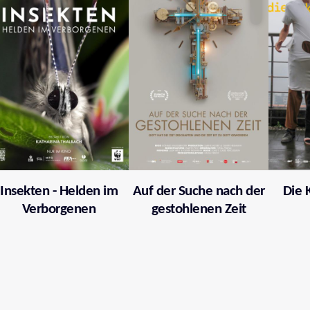
Insekten - Helden im
Auf der Suche nach der
Die 
Verborgenen
gestohlenen Zeit