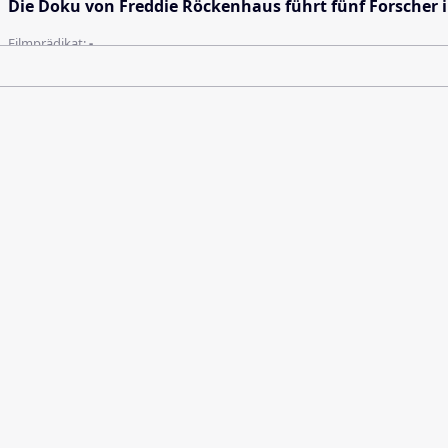
Die Doku von Freddie Röckenhaus führt fünf Forscher in
Filmprädikat:
-