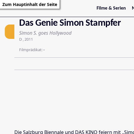
Zum Hauptinhalt der Seite
Filme & Serien
Film
Trailer
S
Das Genie Simon Stampfer
Kritiken
S
Filmarchiv
Simon S. goes Hollywood
Serienarchiv
D , 2011
Filmprädikat:
-
Die Salzburg Biennale und DAS KINO feiern mit „Simo