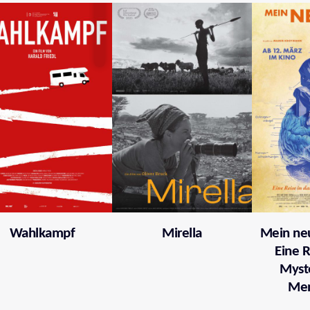
Wahlkampf
Mirella
Mein neu
Eine R
Myst
Me