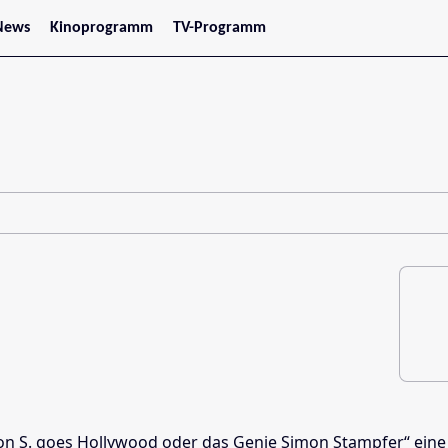
News
Kinoprogramm
TV-Programm
tars
Jetzt im Kino
treaming
Demnächst im Kino
Wien
Niederösterreich
Oberösterreich
Steiermark
Burgenland
Kärnten
Salzburg
Tirol
Vorarlberg
n S. goes Hollywood oder das Genie Simon Stampfer“ eine F