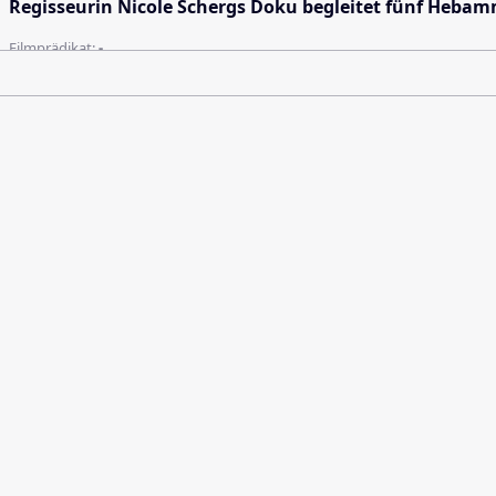
Regisseurin Nicole Schergs Doku begleitet fünf Hebam
Filmprädikat:
-