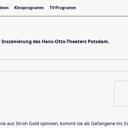
News
Kinoprogramm
TV-Programm
tars
Jetzt im Kino
treaming
Demnächst im Kino
Wien
Niederösterreich
Oberösterreich
r Inszenierung des Hans-Otto-Theaters Potsdam.
Steiermark
Burgenland
Kärnten
Salzburg
Tirol
Vorarlberg
e aus Stroh Gold spinnen, kommt sie als Gefangene ins Schlo