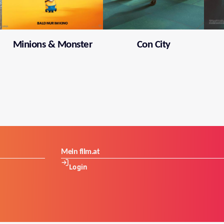
Minions & Monster
Con City
Mein film.at
Login