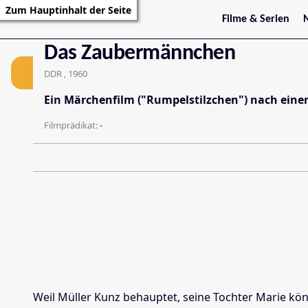
Zum Hauptinhalt der Seite
Filme & Serien
Film
Trailer
S
Das Zaubermännchen
Kritiken
S
Filmarchiv
DDR , 1960
Serienarchiv
Ein Märchenfilm ("Rumpelstilzchen") nach eine
Filmprädikat:
-
Weil Müller Kunz behauptet, seine Tochter Marie könn