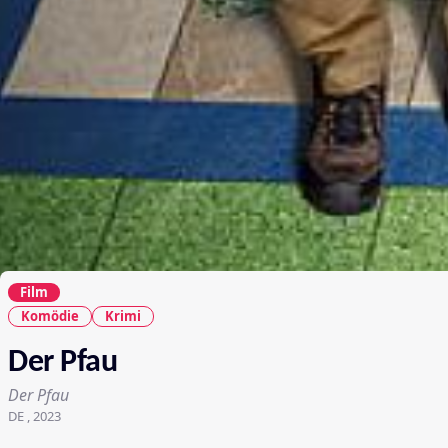
Film
Komödie
Krimi
Der Pfau
Der Pfau
DE , 2023