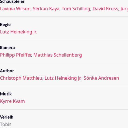
Schauspieler
Lavinia Wilson
,
Serkan Kaya
,
Tom Schilling
,
David Kross
,
Jür
Regie
Lutz Heineking Jr.
Kamera
Philipp Pfeiffer
,
Matthias Schellenberg
Author
Christoph Matthieu
,
Lutz Heineking Jr.
,
Sönke Andresen
Musik
Kyrre Kvam
Verleih
Tobis