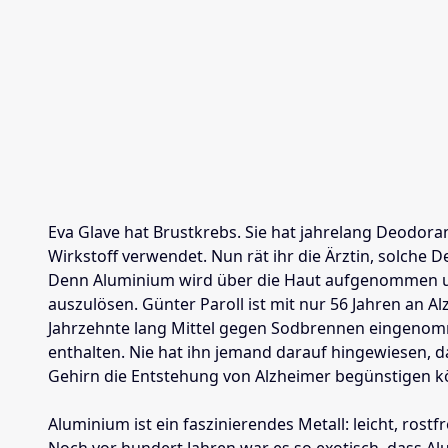
Eva Glave hat Brustkrebs. Sie hat jahrelang Deodora
Wirkstoff verwendet. Nun rät ihr die Ärztin, solche
Denn Aluminium wird über die Haut aufgenommen u
auszulösen. Günter Paroll ist mit nur 56 Jahren an Al
Jahrzehnte lang Mittel gegen Sodbrennen eingeno
enthalten. Nie hat ihn jemand darauf hingewiesen,
Gehirn die Entstehung von Alzheimer begünstigen k
Aluminium ist ein faszinierendes Metall: leicht, rostf
Noch vor hundert Jahren war es so exotisch, dass A