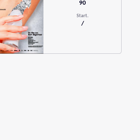
90
Start.
/