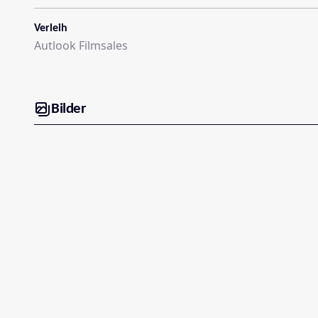
Verleih
Autlook Filmsales
Bilder