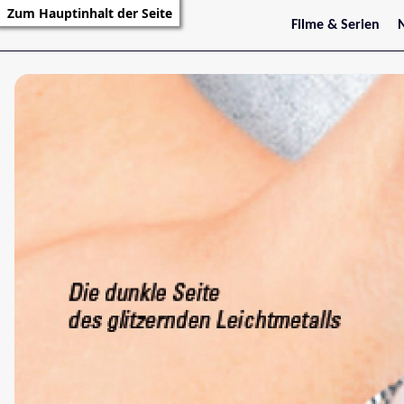
Zum Hauptinhalt der Seite
Filme & Serien
Trailer
S
Kritiken
S
Filmarchiv
Serienarchiv