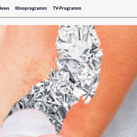
News
Kinoprogramm
TV-Programm
tars
Jetzt im Kino
treaming
Demnächst im Kino
Wien
Niederösterreich
Oberösterreich
Steiermark
Burgenland
Kärnten
Salzburg
Tirol
Vorarlberg