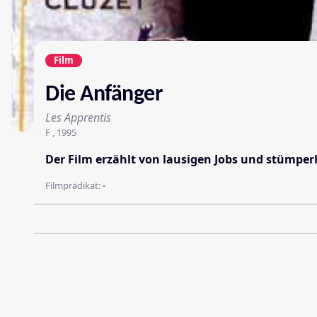
Film
Die Anfänger
Les Apprentis
F , 1995
Der Film erzählt von lausigen Jobs und stümpe
Filmprädikat:
-