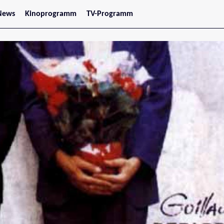
News
Kinoprogramm
TV-Programm
tars
Jetzt im Kino
treaming
Demnächst im Kino
Wien
Niederösterreich
Oberösterreich
Steiermark
Burgenland
Kärnten
Salzburg
Tirol
Vorarlberg