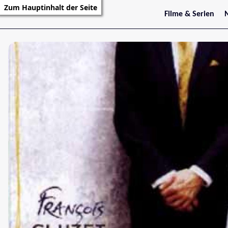
Zum Hauptinhalt der Seite
Filme & Serien
Trailer
S
Kritiken
S
Filmarchiv
Serienarchiv