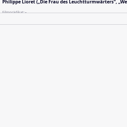
Philippe Lioret („Die Frau des Leuchtturmwärters“, „W
Filmprädikat:
-