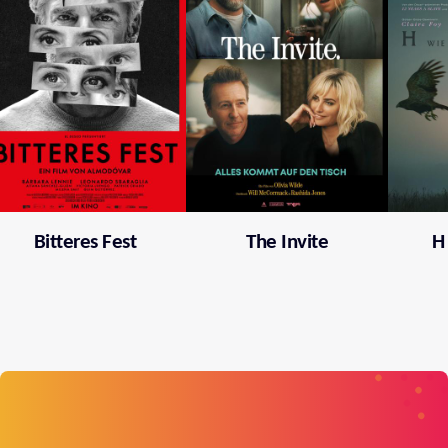
Bitteres Fest
The Invite
H