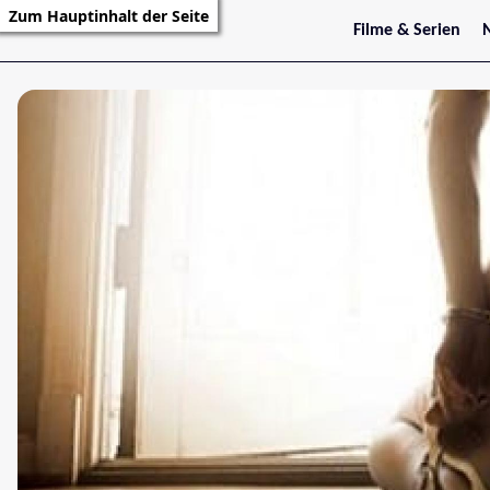
Zum Hauptinhalt der Seite
Filme & Serien
Trailer
S
Kritiken
S
Filmarchiv
Serienarchiv