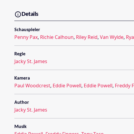
Details
Schauspieler
Penny Pax
,
Richie Calhoun
,
Riley Reid
,
Van Wylde
,
Rya
Regie
Jacky St. James
Kamera
Paul Woodcrest
,
Eddie Powell
,
Eddie Powell
,
Freddy F
Author
Jacky St. James
Musik
Eddie Powell
,
Freddy Fingers
,
Tony Taco