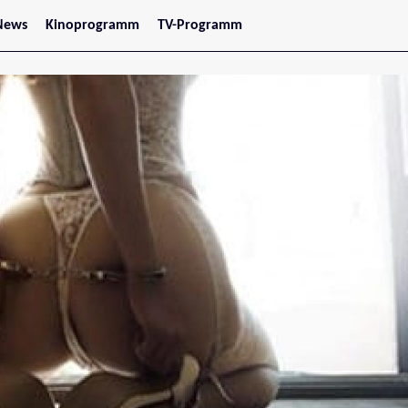
News
Kinoprogramm
TV-Programm
tars
Jetzt im Kino
treaming
Demnächst im Kino
Wien
Niederösterreich
Oberösterreich
Steiermark
Burgenland
Kärnten
Salzburg
Tirol
Vorarlberg