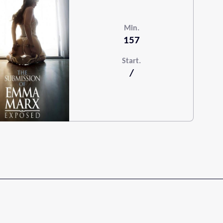
Min.
157
Start.
/