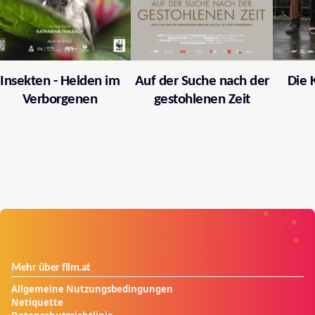
Insekten - Helden im
Auf der Suche nach der
Die 
Verborgenen
gestohlenen Zeit
Mehr über film.at
Allgemeine Nutzungsbedingungen
Netiquette