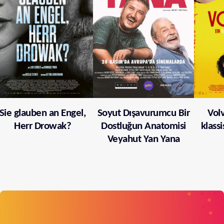
Sie glauben an Engel,
Soyut Dışavurumcu Bir
Volv
Herr Drowak?
Dostluğun Anatomisi
klass
Veyahut Yan Yana