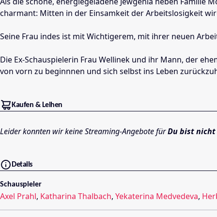
Als die schöne, energiegeladene Jewgenia neben Familie Mol
charmant: Mitten in der Einsamkeit der Arbeitslosigkeit w
Seine Frau indes ist mit Wichtigerem, mit ihrer neuen Arb
Die Ex-Schauspielerin Frau Wellinek und ihr Mann, der ehema
von vorn zu beginnnen und sich selbst ins Leben zurückzuh
Kaufen & Leihen
Leider konnten wir keine Streaming-Angebote für
Du bist nicht
Details
Schauspieler
Axel Prahl
,
Katharina Thalbach
,
Yekaterina Medvedeva
,
Her