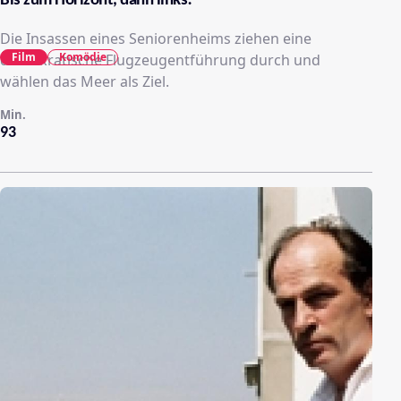
Bis zum Horizont, dann links!
Die Insassen eines Seniorenheims ziehen eine
Film
Komödie
demokratische Flugzeugentführung durch und
wählen das Meer als Ziel.
Min.
93