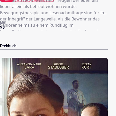
Und das zu recht, weiß Herr Tiedgen der ebenfalls
lieber allein als betreut wohnen würde.
Bewegungstherapie und Lesenachmittage sind für ihn
der Inbegriff der Langeweile. Als die Bewohner des
Min.
Seniorenheims zu einem Rundflug im
93
Propellerflugzeug geladen werden, hat Tiedgen eine
Idee, mit der er die schöne Annegret zu beeindrucken
hofft …
Drehbuch