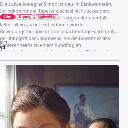
Die stolze Annegret Simon ist neu im Seniorenheim.
Ihr bekommt der Tapetenwechsel nicht besonders.
Film
Drama
Liebesfilm
Und das zu recht, weiß Herr Tiedgen der ebenfalls
lieber allein als betreut wohnen würde.
Bewegungstherapie und Lesenachmittage sind für ihn
der Inbegriff der Langeweile. Als die Bewohner des
Min.
Seniorenheims zu einem Rundflug im
93
Propellerflugzeug geladen werden, hat Tiedgen eine
Idee, mit der er die schöne Annegret zu beeindrucken
hofft …