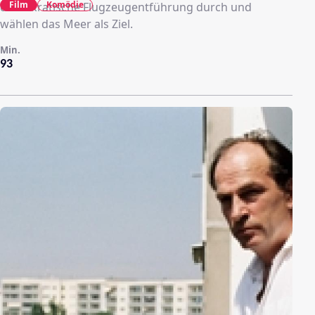
Film
Komödie
demokratische Flugzeugentführung durch und
wählen das Meer als Ziel.
Min.
93