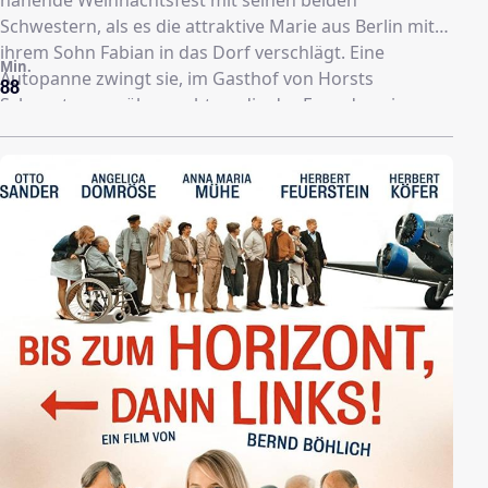
Schwestern, als es die attraktive Marie aus Berlin mit
ihrem Sohn Fabian in das Dorf verschlägt. Eine
Min.
Autopanne zwingt sie, im Gasthof von Horsts
88
Schwestern zu übernachten, die der Fremden ein
gesundes Misstrauen entgegenbringen. Dass sie
damit recht haben, zeigt sich schon bald, denn Marie
wurde vor einigen Tagen als vermisst gemeldet. Die
ruhigen Weihnachtsfeiertage der Geschwister Krause
laufen plötzlich sehr aufregend ab. Deutschland 2007