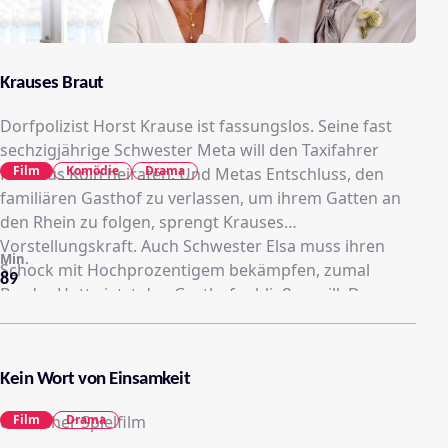
Krauses Braut
Dorfpolizist Horst Krause ist fassungslos. Seine fast
sechzigjährige Schwester Meta will den Taxifahrer
Film
Komödie
Drama
Rudi aus Köln heiraten. Und Metas Entschluss, den
familiären Gasthof zu verlassen, um ihrem Gatten an
den Rhein zu folgen, sprengt Krauses
Vorstellungskraft. Auch Schwester Elsa muss ihren
Min.
Schock mit Hochprozentigem bekämpfen, zumal
89
Bruder Hotte jetzt den Gasthof schließen will. Der
Familiensegen hängt schief, und die Braut verliert die
Lust an der eigenen Hochzeit, dabei sollte es doch der
schönste Tag in ihrem Leben werden...
Kein Wort von Einsamkeit
Film
Drama
deutscher Spielfilm