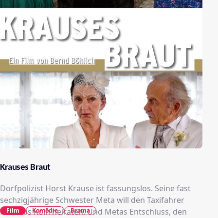
Krauses Braut
Dorfpolizist Horst Krause ist fassungslos. Seine fast
sechzigjährige Schwester Meta will den Taxifahrer
Film
Komödie
Drama
Rudi aus Köln heiraten. Und Metas Entschluss, den