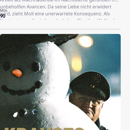
unbeholfen Avancen. Da seine Liebe nicht erwidert
Min.
wird, zieht Moll eine unerwartete Konsequenz. Als
90
Kontrastpaar dient der arbeitslose Physiker Wellinek,
der sich seiner von ihm getrennt lebenden und als
Kleindarstellerin und Synchronsprecherin arbeitenden
Ehefrau wieder annähert.