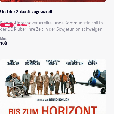
Und der Zukunft zugewandt
Eine zu Unrecht verurteilte junge Kommunistin soll in
Film
Drama
der DDR über ihre Zeit in der Sowjetunion schweigen.
Min.
108