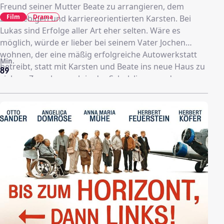
Freund seiner Mutter Beate zu arrangieren, dem
Film
Drama
zielstrebigen und karriereorientierten Karsten. Bei
Lukas sind Erfolge aller Art eher selten. Wäre es
möglich, würde er lieber bei seinem Vater Jochen
wohnen, der eine mäßig erfolgreiche Autowerkstatt
Min.
betreibt, statt mit Karsten und Beate ins neue Haus zu
89
ziehen. Zumal er auch in der Schulclique, zu der er so
gerne gehören möchte, nicht anerkannt ist. Bisher hat
Lukas mit Alkohol nicht viel zu tun gehabt, aber nach
einem ausnahmsweise erfolgreichen Nachmittag in
der Werkstatt seines Vaters bemerkt er die
entspannende Wirkung eines Feierabendbiers. Auch in
der Clique, in der Hochprozentiges eine
Selbstverständlichkeit ist, wird alles einfacher, als
Lukas mitzutrinken beginnt. Er kommt sogar der
reizvollen Sylvia ein bisschen näher und ist dabei, als
die verhasste Mathelehrerin gedemütigt wird.