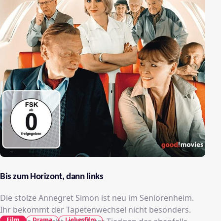
Bis zum Horizont, dann links
Die stolze Annegret Simon ist neu im Seniorenheim.
Ihr bekommt der Tapetenwechsel nicht besonders.
Film
Drama
Liebesfilm