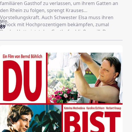
familiären Gasthof zu verlassen, um ihrem Gatten an
den Rhein zu folgen, sprengt Krauses
Vorstellungskraft. Auch Schwester Elsa muss ihren
Min.
Schock mit Hochprozentigem bekämpfen, zumal
89
Bruder Hotte jetzt den Gasthof schließen will. Der
Familiensegen hängt schief, und die Braut verliert die
Lust an der eigenen Hochzeit, dabei sollte es doch der
schönste Tag in ihrem Leben werden...