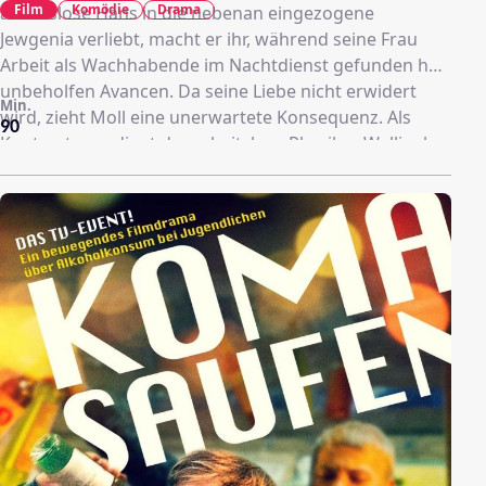
Film
Komödie
Drama
arbeitslose Hans in die nebenan eingezogene
Jewgenia verliebt, macht er ihr, während seine Frau
Arbeit als Wachhabende im Nachtdienst gefunden hat,
unbeholfen Avancen. Da seine Liebe nicht erwidert
Min.
wird, zieht Moll eine unerwartete Konsequenz. Als
90
Kontrastpaar dient der arbeitslose Physiker Wellinek,
der sich seiner von ihm getrennt lebenden und als
Kleindarstellerin und Synchronsprecherin arbeitenden
Ehefrau wieder annähert.