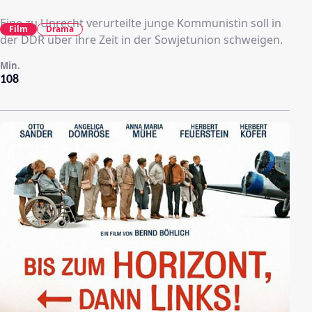
Eine zu Unrecht verurteilte junge Kommunistin soll in
Film
Drama
der DDR über ihre Zeit in der Sowjetunion schweigen.
Min.
108