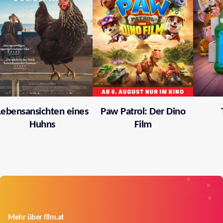
Lebensansichten eines
Paw Patrol: Der Dino
Huhns
Film
Mehr über film.at