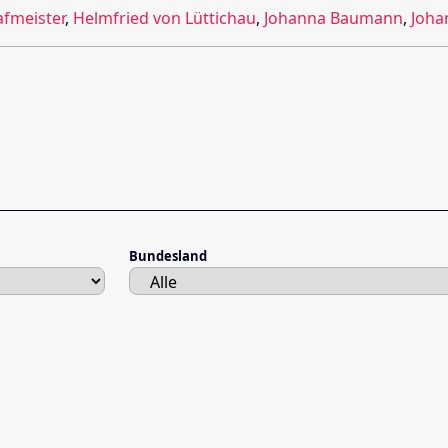
afmeister
,
Helmfried von Lüttichau
,
Johanna Baumann
,
Joha
Bundesland