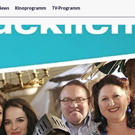
News
Kinoprogramm
TV-Programm
tars
Jetzt im Kino
treaming
Demnächst im Kino
Wien
Niederösterreich
Oberösterreich
Steiermark
Burgenland
Kärnten
Salzburg
Tirol
Vorarlberg