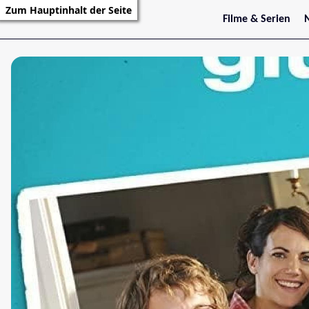
Zum Hauptinhalt der Seite
Filme & Serien
Trailer
S
Kritiken
S
Filmarchiv
Serienarchiv