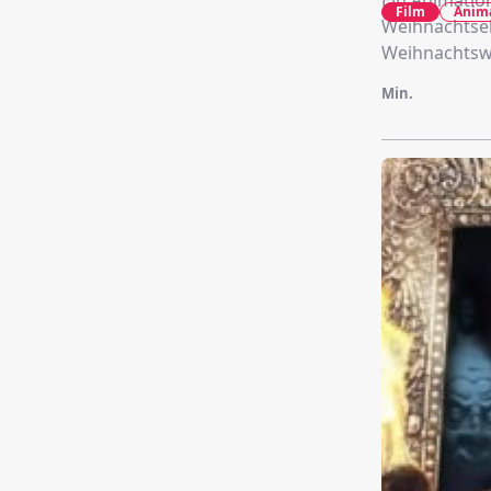
Ein Animatio
Film
Anim
Weihnachtsel
Weihnachtswu
Min.