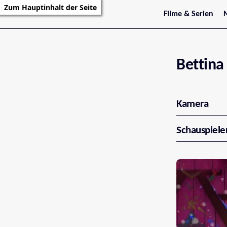
Zum Hauptinhalt der Seite
Filme & Serien
Trailer
S
Kritiken
S
Filmarchiv
Serienarchiv
Bettin
Kamera
Schauspiele