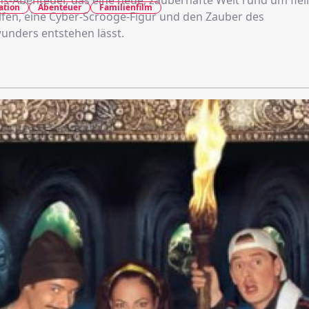
ns-Abenteuer, das eine neue, zauberhafte Welt rund um flei
ation
Abenteuer
Familienfilm
fen, eine Cyber-Scrooge‑Figur und den Zauber des
nders entstehen lässt.