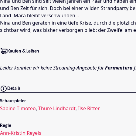
Nina und Ben sind seit vielen Jahren ein Paar und haben 
und Ben Zeit für sich. Doch bei einer wilden Strandparty b
Land. Mara bleibt verschwunden...
Nina und Ben geraten in eine tiefe Krise, durch die plötzli
sichtbar wird, was bisher verborgen blieb: der Zweifel am e
Kaufen & Leihen
Leider konnten wir keine Streaming-Angebote für
Formentera
f
Details
Schauspieler
Sabine Timoteo
,
Thure Lindhardt
,
Ilse Ritter
Regie
Ann-Kristin Reyels