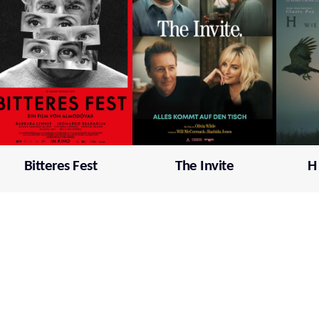
Bitteres Fest
The Invite
H
Mehr über film.at