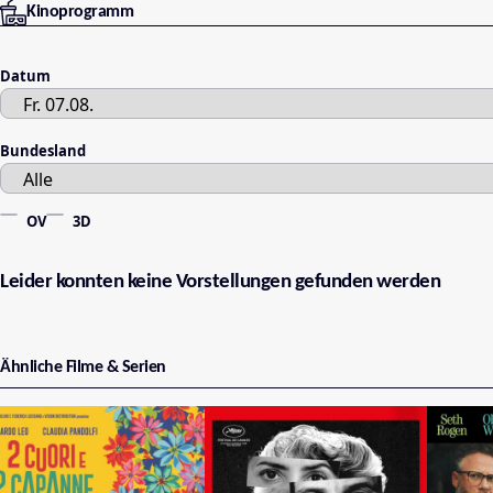
Kinoprogramm
Datum
Bundesland
OV
3D
Leider konnten keine Vorstellungen gefunden werden
Ähnliche Filme & Serien