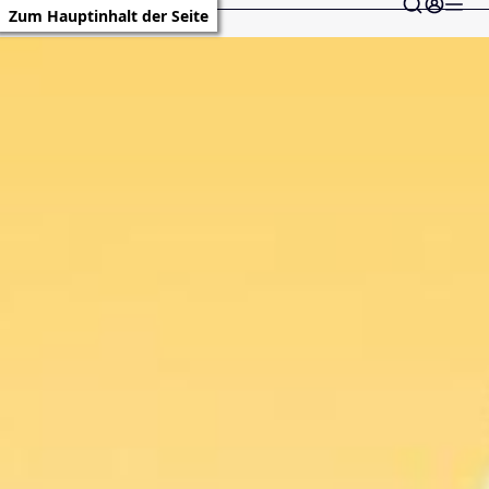
Zum Hauptinhalt der Seite