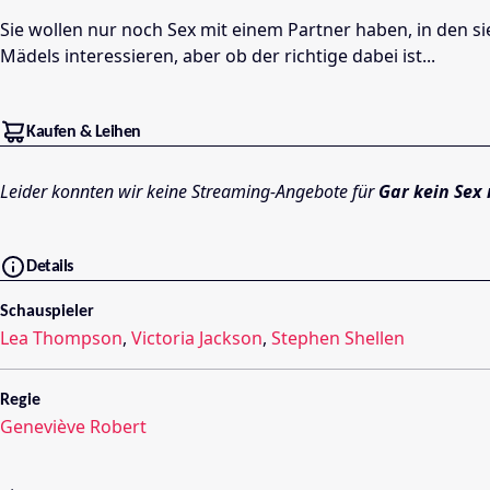
Sie wollen nur noch Sex mit einem Partner haben, in den si
Mädels interessieren, aber ob der richtige dabei ist...
Kaufen & Leihen
Leider konnten wir keine Streaming-Angebote für
Gar kein Sex
Details
Schauspieler
Lea Thompson
,
Victoria Jackson
,
Stephen Shellen
Regie
Geneviève Robert