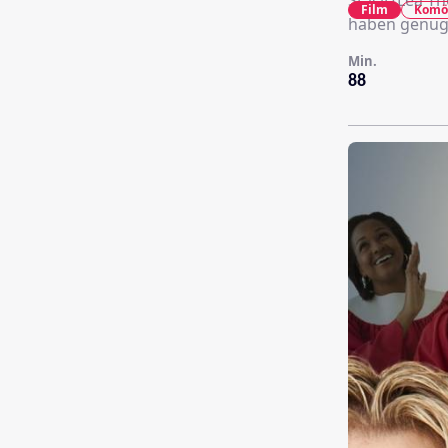
Stacy (Lea T
Film
Komö
haben genug 
Min.
88