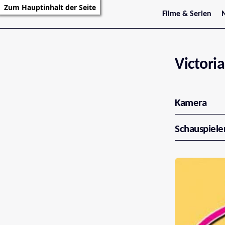
Zum Hauptinhalt der Seite
Filme & Serien
Trailer
S
Kritiken
S
Filmarchiv
Serienarchiv
Victori
Kamera
Schauspiele