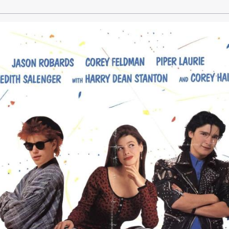
 Gottesdienstbesucher und verärgerte Bandenchefs sein kl
 Denn das Grundstück, auf dem die kleine Kirche steht, sol
astor White braucht mehr denn je himmlische Unterstütz
emeinde vor dem Aus zu retten.