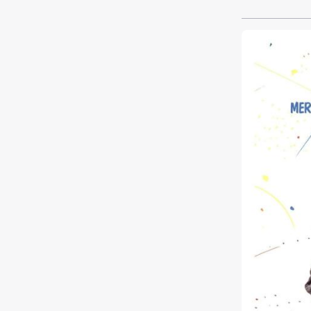
gelangweilte
Problem sind.
werden und P
seine neue G