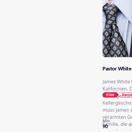
Pastor White
James White 
Kalifornien.
Film
Komö
den eigentlic
Kellergescho
muss James se
verarmten Ge
Min.
Familie, die 
90
es anders sei