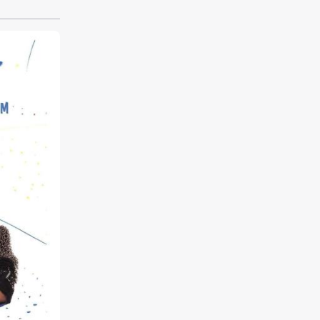
einstes
l verkauft
ung, um