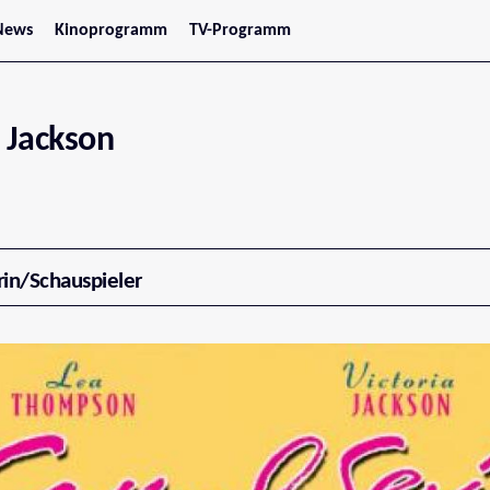
News
Kinoprogramm
TV-Programm
tars
Jetzt im Kino
treaming
Demnächst im Kino
Wien
Niederösterreich
a Jackson
Oberösterreich
Steiermark
Burgenland
Kärnten
Salzburg
Tirol
Vorarlberg
rin/Schauspieler