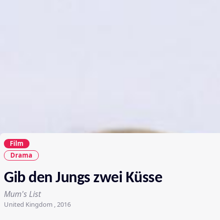
Film
Drama
Gib den Jungs zwei Küsse
Mum's List
United Kingdom , 2016