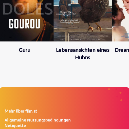
Guru
Lebensansichten eines
Dream
Huhns
Mehr über film.at
Allgemeine Nutzungsbedingungen
Netiquette