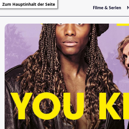
Zum Hauptinhalt der Seite
Filme & Serien
Trailer
S
Kritiken
S
Filmarchiv
Serienarchiv