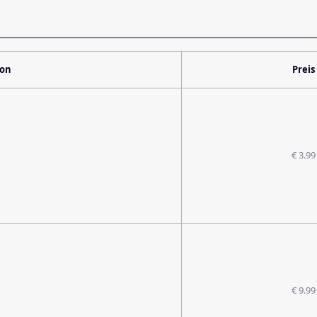
ion
Preis
€ 3.99
€ 9.99