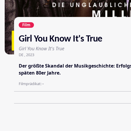
Film
Girl You Know It's True
Girl You Know It's True
DE , 2023
Der größte Skandal der Musikgeschichte: Erfolg
späten 80er Jahre.
Filmprädikat:
-