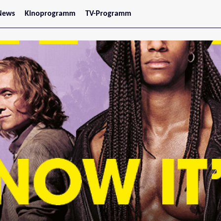
News
Kinoprogramm
TV-Programm
tars
Jetzt im Kino
treaming
Demnächst im Kino
Wien
Niederösterreich
Oberösterreich
Steiermark
Burgenland
Kärnten
Salzburg
Tirol
Vorarlberg