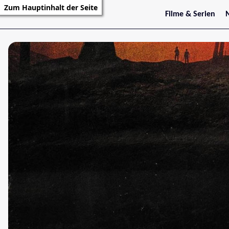
Zum Hauptinhalt der Seite
Filme & Serien
Trailer
S
Kritiken
S
Filmarchiv
Serienarchiv