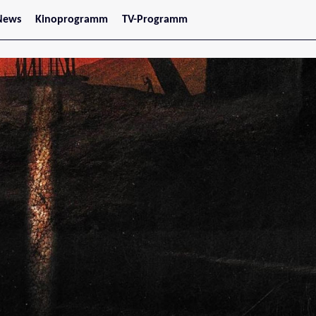
News
Kinoprogramm
TV-Programm
tars
Jetzt im Kino
treaming
Demnächst im Kino
Wien
Niederösterreich
Oberösterreich
Steiermark
Burgenland
Kärnten
Salzburg
Tirol
Vorarlberg