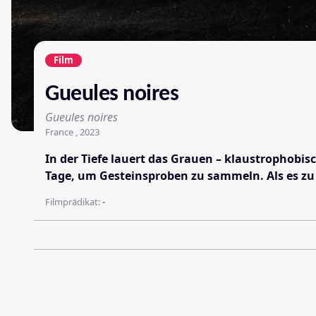
Film
Gueules noires
Gueules noires
France , 2023
In der Tiefe lauert das Grauen – klaustrophobi
Tage, um Gesteinsproben zu sammeln. Als es zu
Filmprädikat:
-