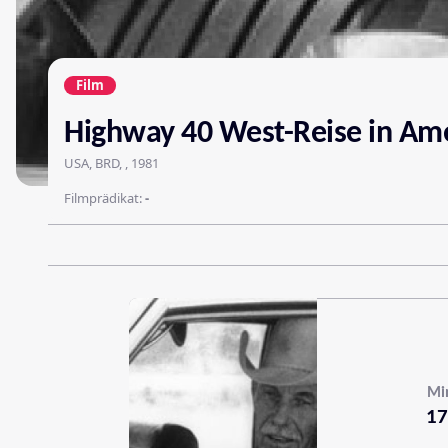
Film
Highway 40 West-Reise in Am
USA, BRD, , 1981
Filmprädikat:
-
Mi
17