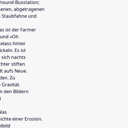
yhound-Busstation;
chenen, abgetragenen
en Staubfahne und
as ist der Farmer
 und «Oh
elass hinter
ckeln. Es ist
 sich nachts
hter stiften
dt aufs Neue.
eden. Zu
 Gravität.
n den Bildern
)
 Was
chte einer Erosion.
lbild