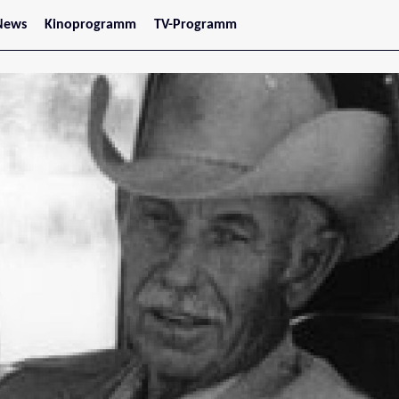
News
Kinoprogramm
TV-Programm
tars
Jetzt im Kino
treaming
Demnächst im Kino
Wien
Niederösterreich
Oberösterreich
Steiermark
Burgenland
Kärnten
Salzburg
Tirol
Vorarlberg