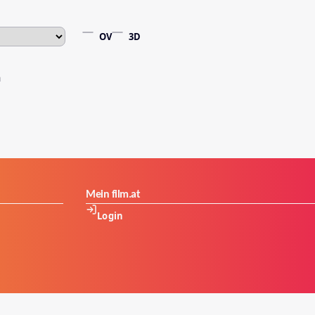
OV
3D
Mein film.at
Login