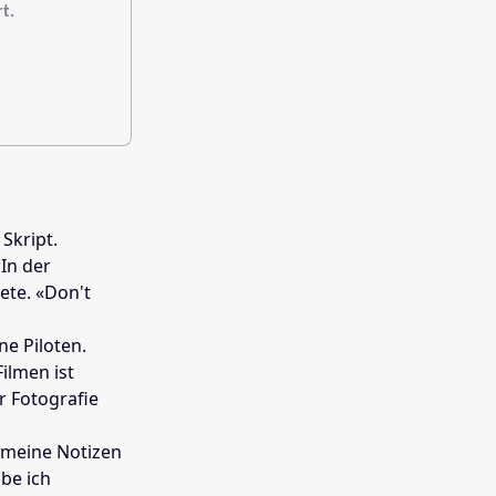
rt.
 Skript.
In der
tete. «Don't
ne Piloten.
ilmen ist
r Fotografie
, meine Notizen
abe ich