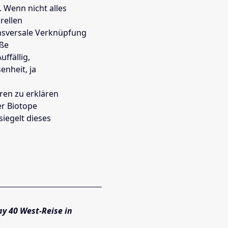
 Wenn nicht alles
rellen
ansversale Verknüpfung
eße
ffällig,
nheit, ja
ren zu erklären
er Biotope
iegelt dieses
y 40 West-Reise in