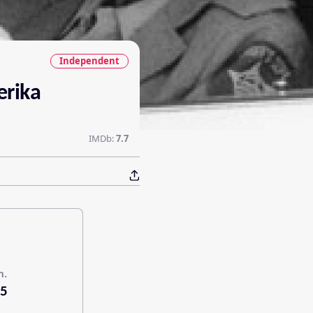
Independent
erika
IMDb:
7.7
n.
5