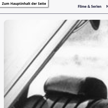
Zum Hauptinhalt der Seite
Filme & Serien
Trailer
S
Kritiken
S
Filmarchiv
Serienarchiv