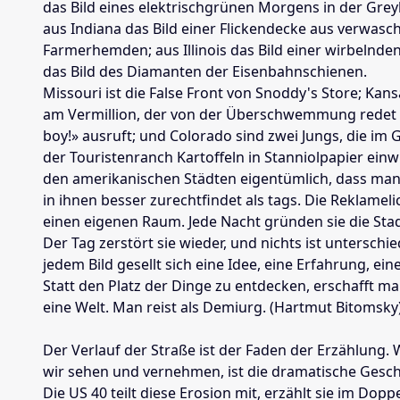
das Bild eines elektrischgrünen Morgens in der Gre
aus Indiana das Bild einer Flickendecke aus verwas
Farmerhemden; aus Illinois das Bild einer wirbelnd
das Bild des Diamanten der Eisenbahnschienen.
Missouri ist die False Front von Snoddy's Store; Kans
am Vermillion, der von der Überschwemmung redet
boy!» ausruft; und Colorado sind zwei Jungs, die im G
der Touristenranch Kartoffeln in Stanniolpapier einwi
den amerikanischen Städten eigentümlich, dass man
in ihnen besser zurechtfindet als tags. Die Reklamelic
einen eigenen Raum. Jede Nacht gründen sie die Sta
Der Tag zerstört sie wieder, und nichts ist unterschi
jedem Bild gesellt sich eine Idee, eine Erfahrung, eine
Statt den Platz der Dinge zu entdecken, erschafft ma
eine Welt. Man reist als Demiurg. (Hartmut Bitomsky
Der Verlauf der Straße ist der Faden der Erzählung.
wir sehen und vernehmen, ist die dramatische Geschi
Die US 40 teilt diese Erosion mit, erzählt sie im Doppe