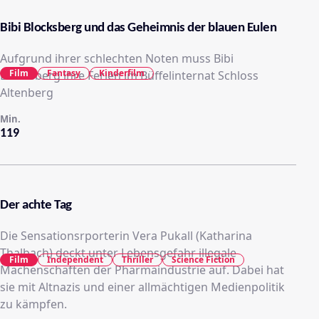
Bibi Blocksberg und das Geheimnis der blauen Eulen
Aufgrund ihrer schlechten Noten muss Bibi
Film
Fantasy
Kinderfilm
Blocksberg ihre Ferien im Büffelinternat Schloss
Altenberg
Min.
119
Der achte Tag
Die Sensationsrporterin Vera Pukall (Katharina
Thalbach) deckt unter Lebensgefahr illegale
Film
Independent
Thriller
Science Fiction
Machenschaften der Pharmaindustrie auf. Dabei hat
sie mit Altnazis und einer allmächtigen Medienpolitik
zu kämpfen.