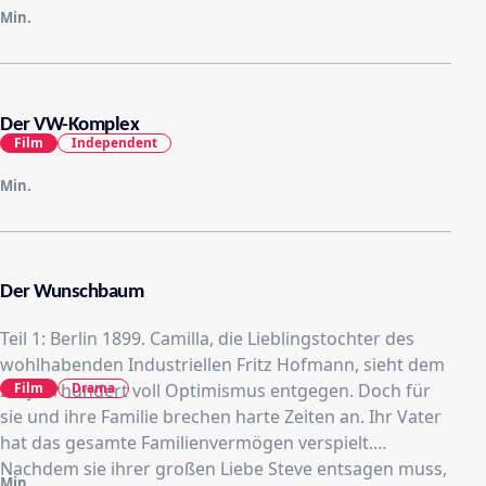
Min.
Der VW-Komplex
Film
Independent
Min.
Der Wunschbaum
Teil 1: Berlin 1899. Camilla, die Lieblingstochter des
wohlhabenden Industriellen Fritz Hofmann, sieht dem
Film
Drama
20. Jahrhundert voll Optimismus entgegen. Doch für
sie und ihre Familie brechen harte Zeiten an. Ihr Vater
hat das gesamte Familienvermögen verspielt.
Nachdem sie ihrer großen Liebe Steve entsagen muss,
Min.