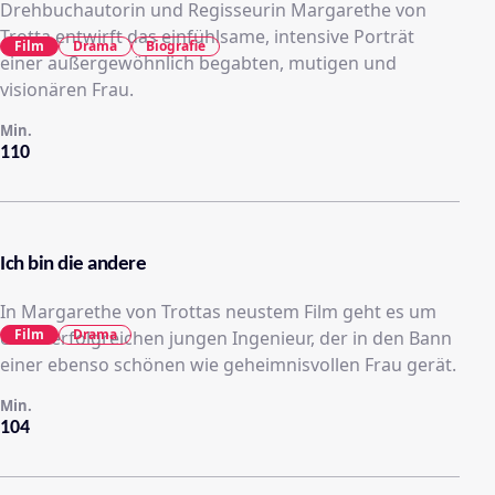
Drehbuchautorin und Regisseurin Margarethe von
Trotta entwirft das einfühlsame, intensive Porträt
Film
Drama
Biografie
einer außergewöhnlich begabten, mutigen und
visionären Frau.
Min.
110
Ich bin die andere
In Margarethe von Trottas neustem Film geht es um
Film
Drama
einen erfolgreichen jungen Ingenieur, der in den Bann
einer ebenso schönen wie geheimnisvollen Frau gerät.
Min.
104