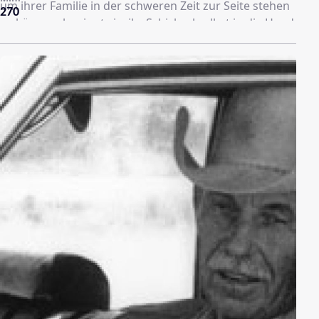
um ihrer Familie in der schweren Zeit zur Seite stehen
270
zu können, beginnt sie, ihr Schicksal selbst in die Hand
zu nehmen. Sie heiratet den sanften Karl, mit dem sie
versucht, die Waschmittelfabrik zu retten. Teil 2: 1901 –
1914. Der Aufbau der Firma, nun in Neustrelitz, geht
nur langsam voran. Doch mit Charme und Ehrgeiz
führt Camilla die kleine Fabrik gegen alle Widerstände
zum Erfolg. Teil 3: 19 18 – 1925. Während Karl an der
Front kämpft, versucht Camilla ihre Familie und die
Firma durch den Krieg zu führen. In dieser schweren
Zeit trifft sie Steve, ihre Jugendliebe, wieder und
beginnt mit ihm eine Affäre.