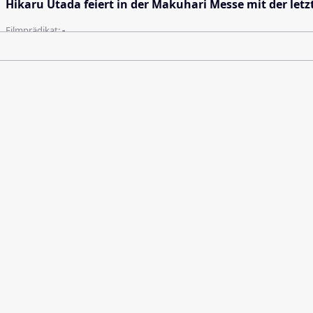
Hikaru Utada feiert in der Makuhari Messe mit der let
Filmprädikat:
-