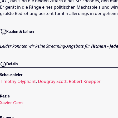
„47“, das sind die beiden Ziffern eines Strichcodes, den m
Er gerät in die Fänge eines politischen Machtspiels und w
größte Bedrohung besteht für ihn allerdings in der geheimn
Kaufen & Leihen
Leider konnten wir keine Streaming-Angebote für
Hitman - Jede
Details
Schauspieler
Timothy Olyphant
,
Dougray Scott
,
Robert Knepper
Regie
Xavier Gens
Kamera