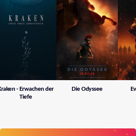
Kraken - Erwachen der
Die Odyssee
Ev
Tiefe