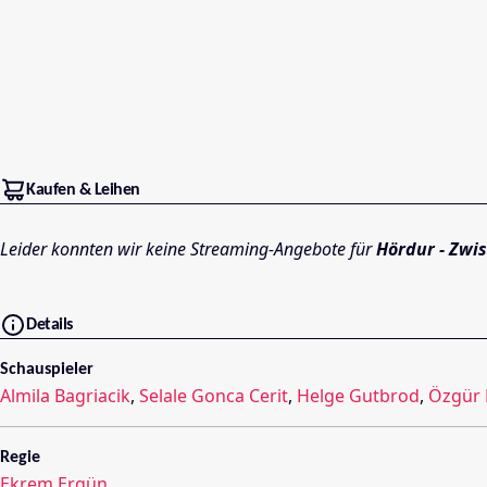
Kaufen & Leihen
Leider konnten wir keine Streaming-Angebote für
Hördur - Zwi
Details
Schauspieler
Almila Bagriacik
,
Selale Gonca Cerit
,
Helge Gutbrod
,
Özgür 
Regie
Ekrem Ergün