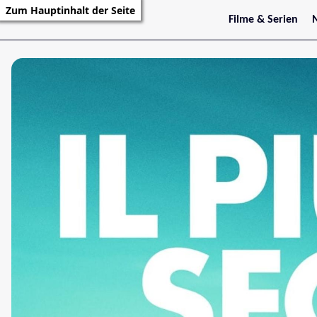
Zum Hauptinhalt der Seite
Filme & Serien
Trailer
S
Kritiken
S
Filmarchiv
Serienarchiv