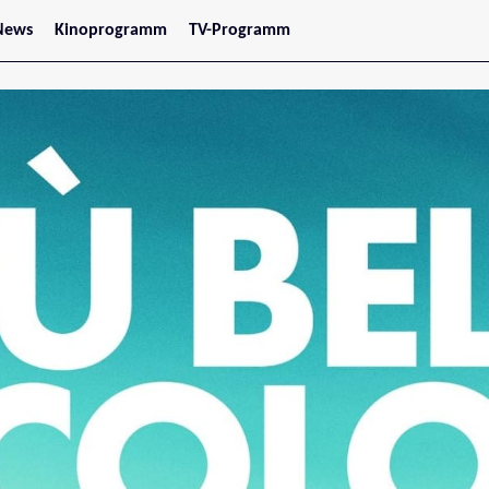
News
Kinoprogramm
TV-Programm
tars
Jetzt im Kino
treaming
Demnächst im Kino
Wien
Niederösterreich
Oberösterreich
Steiermark
Burgenland
Kärnten
Salzburg
Tirol
Vorarlberg