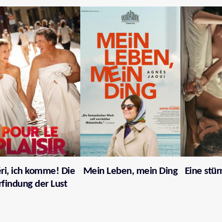
ri, ich komme! Die
Mein Leben, mein Ding
Eine stü
rfindung der Lust