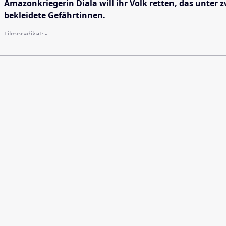
Amazonkriegerin Diala will ihr Volk retten, das unter
bekleidete Gefährtinnen.
Filmprädikat:
-