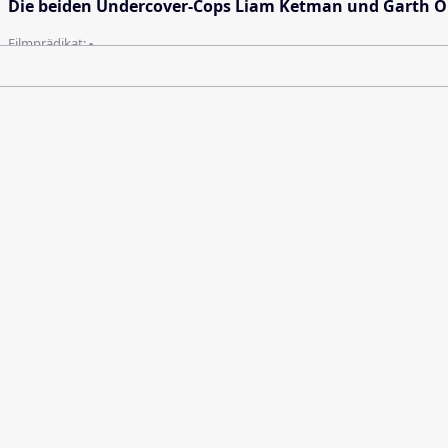
Die beiden Undercover-Cops Liam Ketman und Garth O'H
Filmprädikat:
-