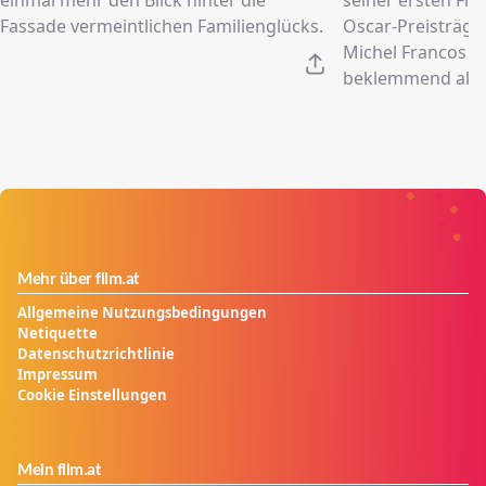
Fassade vermeintlichen Familienglücks.
Oscar-Preisträger
Michel Francos 
beklemmend aktu
Mehr über film.at
Allgemeine Nutzungsbedingungen
Netiquette
Datenschutzrichtlinie
Impressum
Cookie Einstellungen
Mein film.at