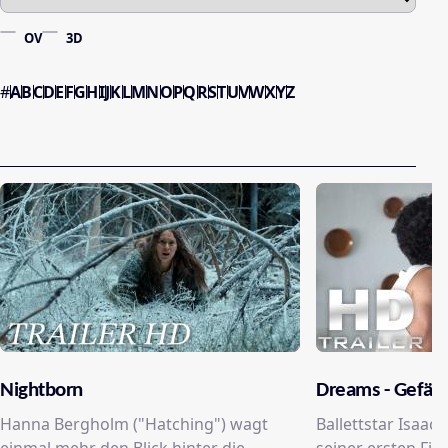
OV
3D
#
A
B
C
D
E
F
G
H
I
J
K
L
M
N
O
P
Q
R
S
T
U
V
W
X
Y
Z
Nightborn
Dreams - Gefähr
Hanna Bergholm ("Hatching") wagt
Ballettstar Isaac 
einmal mehr den Blick hinter die
seiner ersten Fil