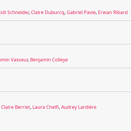
sili Schneider
,
Claire Duburcq
,
Gabriel Pavie
,
Erwan Ribard
omin Vasseur
,
Benjamin Colleye
,
Claire Berriet
,
Laura Chelfi
,
Audrey Lardière