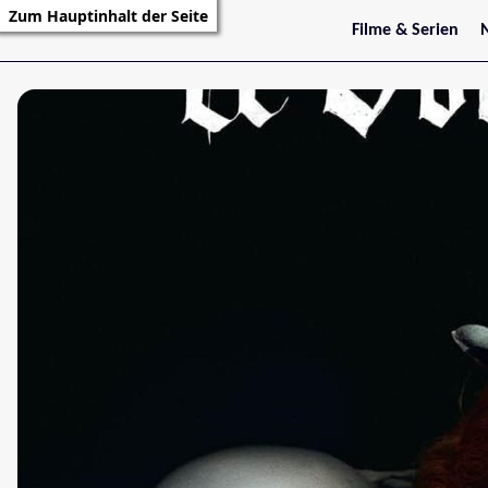
Zum Hauptinhalt der Seite
Filme & Serien
Trailer
S
Kritiken
S
Filmarchiv
Serienarchiv