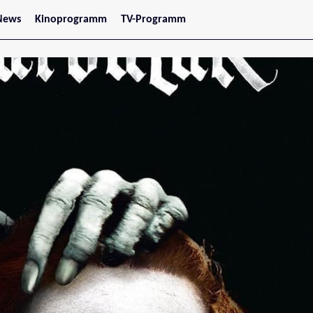
News
Kinoprogramm
TV-Programm
tars
Jetzt im Kino
treaming
Demnächst im Kino
Wien
Niederösterreich
Oberösterreich
Steiermark
Burgenland
Kärnten
Salzburg
Tirol
Vorarlberg