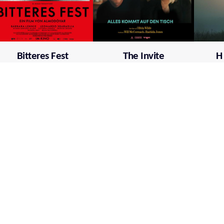
Bitteres Fest
The Invite
H
Mehr über film.at
Allgemeine Nutzungsbedingungen
Netiquette
Datenschutzrichtlinie
Impressum
Cookie Einstellungen