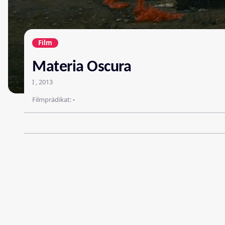
Film
Materia Oscura
I , 2013
Filmprädikat:
-