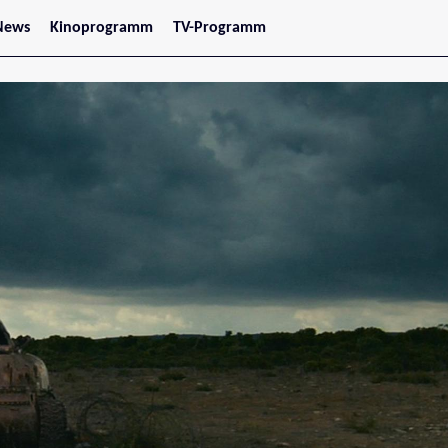
News
Kinoprogramm
TV-Programm
tars
Jetzt im Kino
treaming
Demnächst im Kino
Wien
Niederösterreich
Oberösterreich
Steiermark
Burgenland
Kärnten
Salzburg
Tirol
Vorarlberg