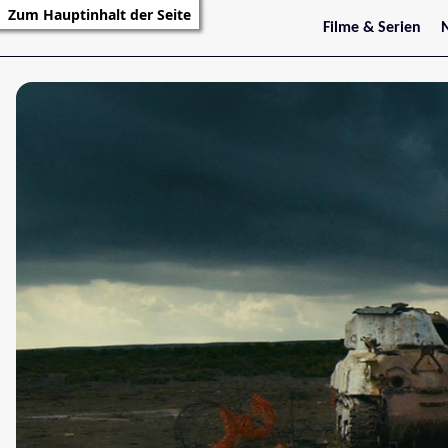
Zum Hauptinhalt der Seite
Filme & Serien
Trailer
S
Kritiken
S
Filmarchiv
Serienarchiv