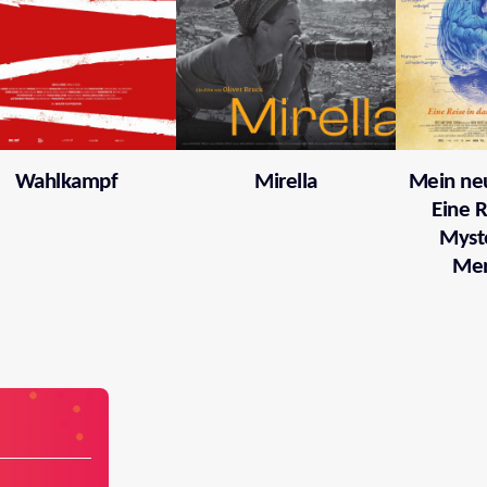
Wahlkampf
Mirella
Mein neu
Eine R
Myst
Me