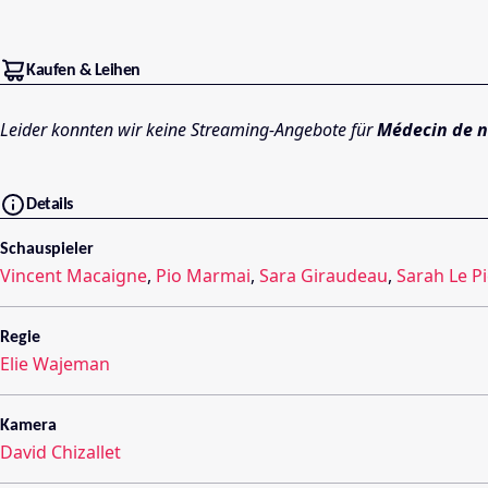
Kaufen & Leihen
Leider konnten wir keine Streaming-Angebote für
Médecin de n
Details
Schauspieler
Vincent Macaigne
,
Pio Marmai
,
Sara Giraudeau
,
Sarah Le P
Regie
Elie Wajeman
Kamera
David Chizallet