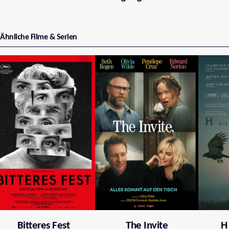
Ähnliche Filme & Serien
Bitteres Fest
The Invite
H