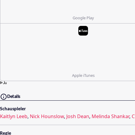
Google Play
Apple iTunes
Details
Schauspieler
Kaitlyn Leeb
,
Nick Hounslow
,
Josh Dean
,
Melinda Shankar
,
C
Regie