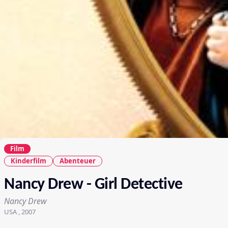
Film
Kinderfilm
Abenteuer
Nancy Drew - Girl Detective
Nancy Drew
USA , 2007