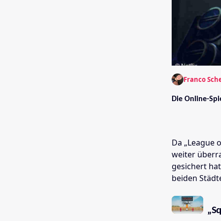
Franco Sch
Die Online-Spi
Da „League of
weiter überra
gesichert ha
beiden Städt
„Sq