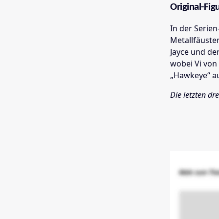
Original-Fig
In der Serien
Metallfäuste
Jayce und de
wobei Vi von 
„Hawkeye“ au
Die letzten dr