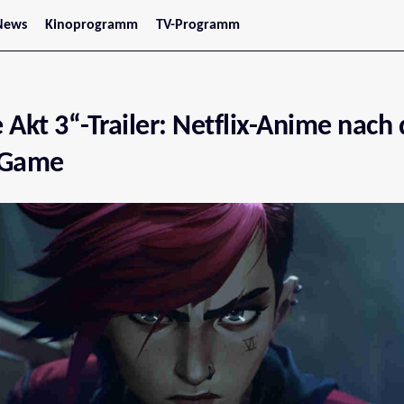
News
Kinoprogramm
TV-Programm
tars
Jetzt im Kino
treaming
Demnächst im Kino
Wien
Niederösterreich
 Akt 3“-Trailer: Netflix-Anime nach
Oberösterreich
Steiermark
Burgenland
-Game
Kärnten
Salzburg
Tirol
Vorarlberg