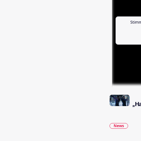
Stimm
„Ha
News