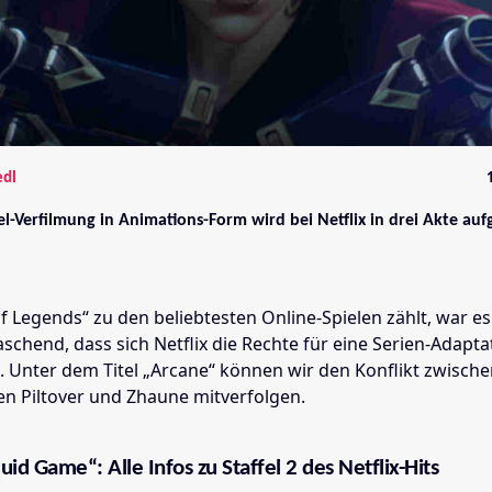
edl
el-Verfilmung in Animations-Form wird bei Netflix in drei Akte aufg
 Legends“ zu den beliebtesten Online-Spielen zählt, war es
schend, dass sich Netflix die Rechte für eine Serien-Adapta
t. Unter dem Titel „Arcane“ können wir den Konflikt zwisch
en Piltover und Zhaune mitverfolgen.
uid Game“: Alle Infos zu Staffel 2 des Netflix-Hits