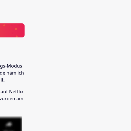
ungs-Modus
rde nämlich
lt.
auf Netflix
 wurden am