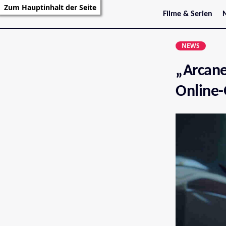
Zum Hauptinhalt der Seite
Filme & Serien
Trailer
S
Kritiken
S
NEWS
Filmarchiv
Serienarchiv
„Arcane
Online