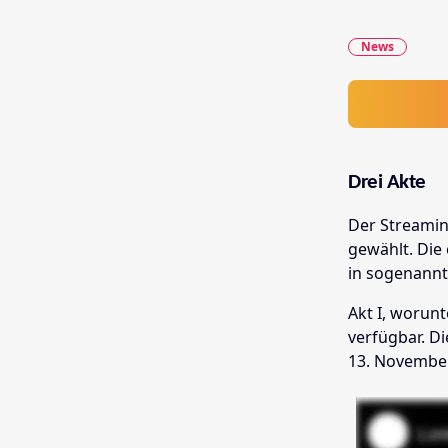
News
Drei Akte
Der Streamin
gewählt. Die
in sogenannte
Akt I, worunt
verfügbar. D
13. November 