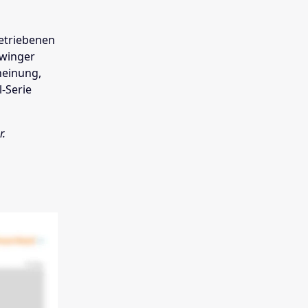
betriebenen
hwinger
heinung,
l-Serie
r.