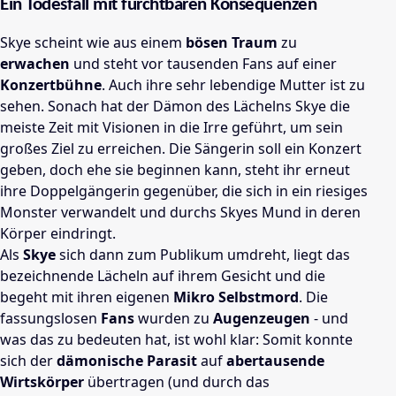
Ein Todesfall mit furchtbaren Konsequenzen
Skye scheint wie aus einem
bösen Traum
zu
erwachen
und steht vor tausenden Fans auf einer
Konzertbühne
. Auch ihre sehr lebendige Mutter ist zu
sehen. Sonach hat der Dämon des Lächelns Skye die
meiste Zeit mit Visionen in die Irre geführt, um sein
großes Ziel zu erreichen. Die Sängerin soll ein Konzert
geben, doch ehe sie beginnen kann, steht ihr erneut
ihre Doppelgängerin gegenüber, die sich in ein riesiges
Monster verwandelt und durchs Skyes Mund in deren
Körper eindringt.
Als
Skye
sich dann zum Publikum umdreht, liegt das
bezeichnende Lächeln auf ihrem Gesicht und die
begeht mit ihren eigenen
Mikro Selbstmord
. Die
fassungslosen
Fans
wurden zu
Augenzeugen
- und
was das zu bedeuten hat, ist wohl klar: Somit konnte
sich der
dämonische Parasit
auf
abertausende
Wirtskörper
übertragen (und durch das