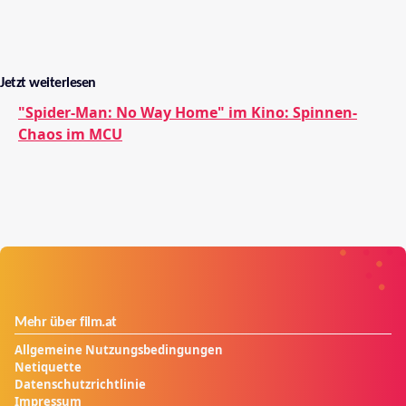
Jetzt weiterlesen
"Spider-Man: No Way Home" im Kino: Spinnen-
Chaos im MCU
Mehr über film.at
Allgemeine Nutzungsbedingungen
Netiquette
Datenschutzrichtlinie
Impressum