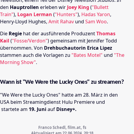
Television, einem Teil der Disney Television Studios. In
den
Hauptrollen
erleben wir
Joey King
(
"Bullett
Train"
),
Logan Lerman
(
"Hunters"
),
Hadas Yaron
,
Henry-Lloyd Hughes,
Amit Rahav
und
Sam Woo
.
Die
Regie
hat der ausführende Produzent
Thomas
Kail
(
"Fosse/Verdon"
) gemeinsam mit Jennifer Todd
übernommen. Von
Drehbuchautorin Erica Lipez
stammen auch die Vorlagen zu
"Bates Motel"
und
"The
Morning Show"
.
Wann ist "We Were the Lucky Ones"
zu streamen?
"We Were the Lucky Ones"
hatte am 28. März in den
USA beim Streamingdienst Hulu Premiere und
startete am
19. Juni
auf
Disney+.
Franco Schedl, film.at, fs
Aktualisiert am 22.06.2024,
20:18