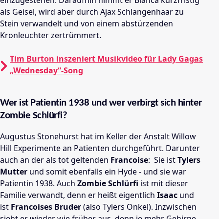
einzugestehen. Daraufhin nimmt er Bianca kurzfristig
als Geisel, wird aber durch Ajax Schlangenhaar zu
Stein verwandelt und von einem abstürzenden
Kronleuchter zertrümmert.
Tim Burton inszeniert Musikvideo für Lady Gagas
„Wednesday“-Song
Wer ist Patientin 1938 und wer verbirgt sich hinter
Zombie Schlürfi?
Augustus Stonehurst hat im Keller der Anstalt Willow
Hill Experimente an Patienten durchgeführt. Darunter
auch an der als tot geltenden
Francoise
:
Sie ist
Tylers
Mutter
und somit ebenfalls ein Hyde - und sie war
Patientin 1938. Auch
Zombie
Schlürfi
ist mit dieser
Familie verwandt, denn er heißt eigentlich
Isaac
und
ist
Francoises Bruder
(also Tylers Onkel). Inzwischen
sieht er wieder wie früher aus, denn je mehr Gehirne