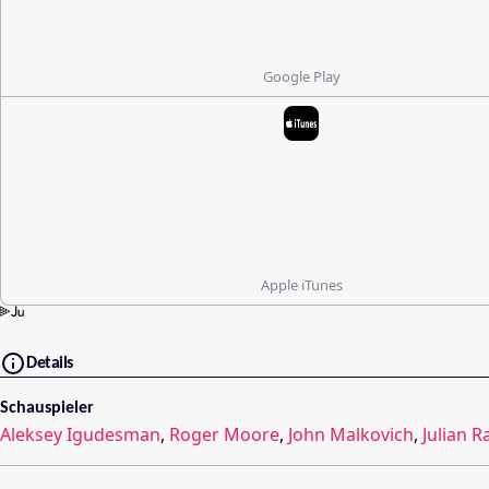
Google Play
Apple iTunes
Details
Schauspieler
Aleksey Igudesman
,
Roger Moore
,
John Malkovich
,
Julian R