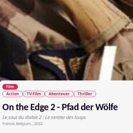
Film
Action
TV-Film
Abenteuer
Thriller
On the Edge 2 - Pfad der Wölfe
Le saut du diable 2 : Le sentier des loups
France, Belgium, , 2022