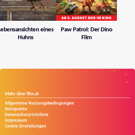
Lebensansichten eines
Paw Patrol: Der Dino
Huhns
Film
Mehr über film.at
Allgemeine Nutzungsbedingungen
Netiquette
Datenschutzrichtlinie
Impressum
Cookie Einstellungen