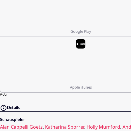
Google Play
Apple iTunes
Details
Schauspieler
Alan Cappelli Goetz
,
Katharina Sporrer
,
Holly Mumford
,
And