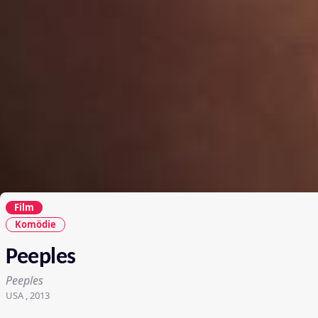
Film
Komödie
Peeples
Peeples
USA , 2013