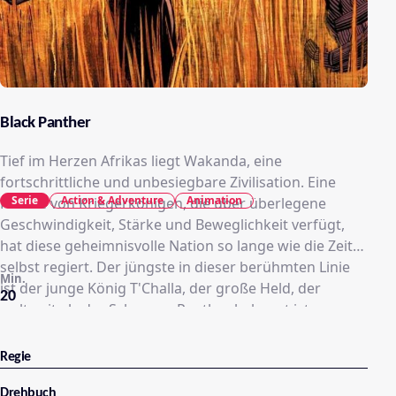
Black Panther
Tief im Herzen Afrikas liegt Wakanda, eine
fortschrittliche und unbesiegbare Zivilisation. Eine
Serie
Action & Adventure
Animation
Familie von Kriegerkönigen, die über überlegene
Geschwindigkeit, Stärke und Beweglichkeit verfügt,
hat diese geheimnisvolle Nation so lange wie die Zeit
selbst regiert. Der jüngste in dieser berühmten Linie
Min.
ist der junge König T'Challa, der große Held, der
20
weltweit als der Schwarze Panther bekannt ist
(geäußert von Djimon Hounsou, Blutdiamant und
Gladiator). Jetzt versammeln sich wieder Außenseiter,
Regie
um in Wakanda einzufallen und es zu plündern.
Angeführt wird dieser brutale Angriff von Klaw, einem
Drehbuch