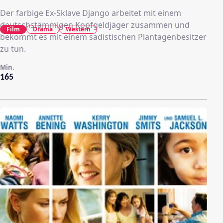
Der farbige Ex-Sklave Django arbeitet mit einem
deutschstämmigen Kopfgeldjäger zusammen und
Film
Drama
Western
bekommt es mit einem sadistischen Plantagenbesitzer
zu tun.
Min.
165