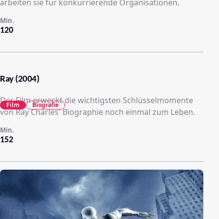
arbeiten sie für konkurrierende Organisationen.
Min.
120
Ray (2004)
Der Film erweckt die wichtigsten Schlüsselmomente
Film
Biografie
von Ray Charles' Biographie noch einmal zum Leben.
Min.
152