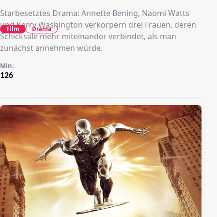
Starbesetztes Drama: Annette Bening, Naomi Watts
und Kerry Washington verkörpern drei Frauen, deren
Film
Drama
Schicksale mehr miteinander verbindet, als man
zunächst annehmen würde.
Min.
126