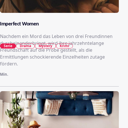
Imperfect Women
Nachdem ein Mord das Leben von drei Freundinnen
durcheinanderbringt, wird ihre jahrzehntelange
Serie
Drama
Mystery
Krimi
Freundschaft auf die Probe gestellt, als die
Ermittlungen schockierende Einzelheiten zutage
fördern.
Min.