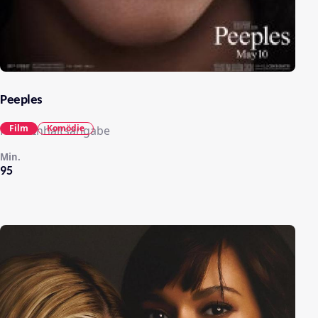
Peeples
Film
Komödie
Keine Inhaltsangabe
Min.
95