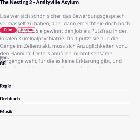
The Nesting 2 - Amityville Asylum
Lisa war sich schon sicher, das Bewerbungsgespräch
vermasselt zu haben, aber dann erreicht sie doch noch
Film
Horror
der Anruf, und sie gewinnt den Job als Putzfrau in der
lokalen Kriminalpsychiatrie. Dort putzt sie nun die
Gänge im Zellentrakt, muss sich Anzüglichkeiten von
den Hannibal Lecters anhören, nimmt seltsame
Min.
Vorgänge wahr, für die es keine Erklärung gibt, und
88
führt Gespräche mit dem Personal, die nicht
unbedingt zu ihrer Beruhigung beitragen. Tatsächlich,
so stellt sich heraus, hat die Klinik eine dunkle
Regie
Vergangenheit. Und die holt auch Lisa ein.
Drehbuch
Musik