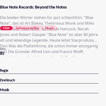
Blue Note Records: Beyond the Notes
Die beiden Wörter stehen für Jazz schlechthin: "Blue
Note", das ist Art Blakey, Thelonious Monk und Miles
Film
Dokumentarfilm
Musik
Davis. Und "Blue Note" ist Herbie Hancock, Norah
Jones und Robert Glasper. "Blue Note" ist über 80 Jahre
alt und lebendige Legende. Heute leitet Starproduzent
Don Was die Plattenfirma, die schon immer einzigartig
Min.
war. Die Gründer Alfred Lion und Francis Wolff,
85
getrieben von der Liebe zum Jazz, ließen ihren
Musikern freie Hand. Ihre Fotografien der
Aufnahmesessions wurden auf den Albumhüllen zu
Regie
Ikonen für Coolness und Jazz. In Sophie Hubers
Dokumentarfilm "Blue Note Records - Beyond the
Drehbuch
Notes" erinnern sich prägende Köpfe der
Musik
Jazzgeschichte wie Herbie Hancock und Wayne
Shorter an die großen Zeiten. Und heutige Pioniere
wie Robert Glasper oder Hip-Hopper Terrace Martin